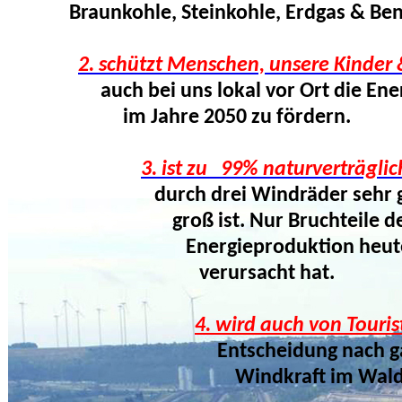
Braunkohle, Steinkohle, Erdgas & Benzin
2. schützt Menschen, unsere Kinder 
auch bei uns lokal vor Ort die Energi
im Jahre 2050 zu fördern.
b
3. ist zu 99% naturverträglic
durch drei Windräder sehr gering, 
groß ist. Nur Bruchteile des Natur
Energieproduktion heute schon 
verursacht hat.
4. wird auch von Touris
Entscheidung nach ganz anderen
Windkraft im Wald auch neutra