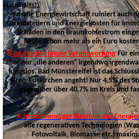
Haushalts!)
Fossile Energiewirtschaft ruiniert auch d
Grundsteuern und Energiekosten für Immob
Schäden in den Braunkohlestrom eingepr
heute schon mehr als ei
n Euro koste
8
. ist gelebte lokale Verantwortung
Für ei
aber nur „die anderen“ irgendwo irgendwan
tungslos. Bad Münstereifel ist das Schlus
Kreis Euskirchen angeht! Nur 4,5% des Str
gegenüber über 40,7% im Kreis und fast
9. ist notwendiger Baustein der Energ
alle regenerativen Technologien (Wasse
Fotovoltaik, Biomasse etc.) maximal a