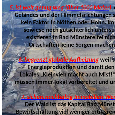
5. ist weit genug weg (über 1000 Meter)
,
Geländes und der Himmelsrichtungen sind
kein Faktor in Nöthen oder Hohn. Im G
sowieso noch gutachterlich untersucht.
existieren in
Bad Münstereifel nic
Ortschaften keine Sorgen machen
6. begrenzt globale Aufheizung
weil 
Energieproduktion und damit den Tem
Lokales „Kleinvieh macht auch Mist!“ Na
müssen immer lokal vorbereitet und umge
7. sichert nachhaltig Immobilien-We
Der Wald ist das Kapital Bad Münste
Bewirtschaftung viel weniger ertragreich 