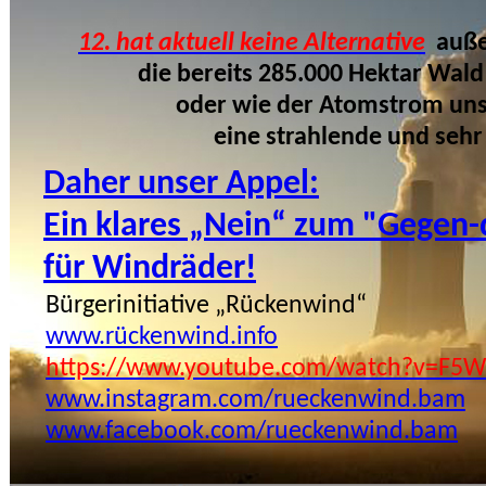
12. hat aktuell keine Alternative
auße
die bereits 285.000 Hektar Wald
oder wie der Atomstrom uns e
eine strahlende und sehr
Daher unser Appel:
Ein klares „Nein“ zum "Gegen-
für Windräder!
Bürgerinitiative „Rückenwind“
www.rückenwind.info
https://www.youtube.com/watch?v=F5
www.
instagram.com/rueckenwind.bam
www.facebook.com/rueckenwind.bam