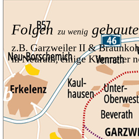
Folgen
gebaut
zu wenig
z.B. Garzweiler II & Braunko
in Neurath, einige Kilometer n
b