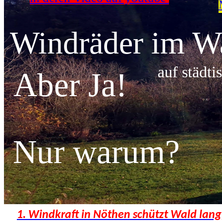
Windräder im Wa
auf städti
Aber Ja!
Nur warum?
1. Windkraft in Nöthen schützt Wald langf