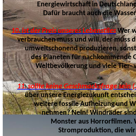
Energiewirtschaft in Deutschland langf
Dafür braucht auch die Wasserstoffte
10. ist der Preis unseres Lebenstiles
Wer w
verbrauchen muss und will, der muss die
umweltschonend produzieren, sonst zer
des Planeten für nachkommende Gener
Weltbevölkerung und viele Tier- wie
11. sollte keine Geschmacksfrage sein (.
über unsere Energiezukunft entscheiden? 
weitere fossile Aufheizung und Waldze
nehmen? Nein! Windräder sind weder
Monster aus Horrorfilmen. Windräde
Stromproduktion,
die wi